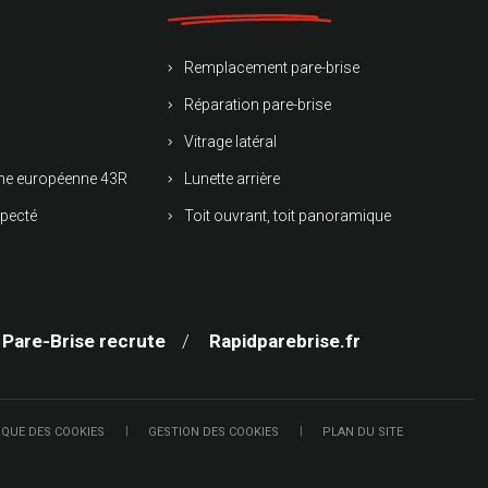
Remplacement pare-brise
Réparation pare-brise
Vitrage latéral
rme européenne 43R
Lunette arrière
specté
Toit ouvrant, toit panoramique
 Pare-Brise recrute
Rapidparebrise.fr
IQUE DES COOKIES
GESTION DES COOKIES
PLAN DU SITE