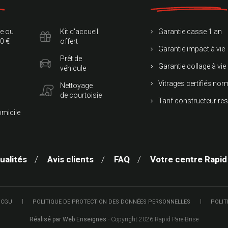
te ou
Kit d'accueil
Garantie casse 1 an
0 €
offert
Garantie impact à vie
Prêt de
Garantie collage à vie
véhicule
Vitrages certifiés no
Nettoyage
de courtoisie
Tarif constructeur re
omicile
ualités
Avis clients
FAQ
Votre centre Rapid
 CGU
POLITIQUE DE PROTECTION DES DONNÉES PERSONNELLES
POLIT
Réalisé par Web Enseignes
- Copyright 2026 Rapid Pare-Brise