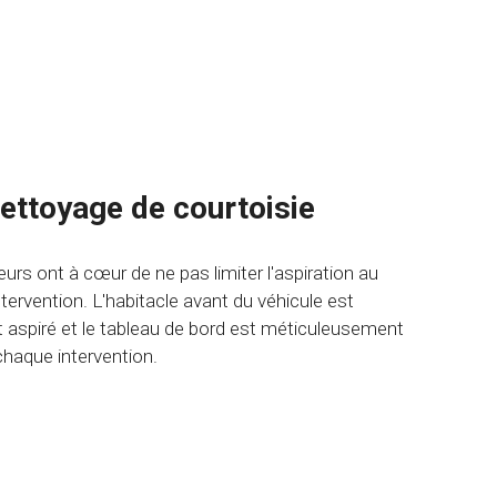
accueil
fert
ettoyage de courtoisie
urs ont à cœur de ne pas limiter l'aspiration au
tervention. L'habitacle avant du véhicule est
aspiré et le tableau de bord est méticuleusement
chaque intervention.
r
offre
ettoyage
e
urtoisie