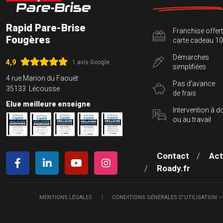
Rapid Pare-Brise
Franchise offer
Fougères
carte cadeau 10
Démarches
4,9
1 avis Google
simplifiées
4 rue Marion du Faouët
Pas d'avance
35133 Lécousse
de frais
Elue meilleure enseigne
Intervention à d
ou au travail
Contact
Act
Roady.fr
MENTIONS LÉGALES
CONDITIONS GÉNÉRALES D’UTILISATION –