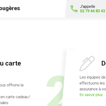
J'appelle
ougères
02 79 46 83 43
u carte
D
Les équipes de
effectuons les
us offrons la
assurance à vot
su
En savoir plus
 en carte cadeau !
l'
ales.
d