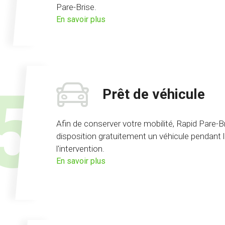
Pare-Brise.
sur
En savoir plus
l'offre
pas
d'avance
de
frais
Prêt de véhicule
Afin de conserver votre mobilité, Rapid Pare-B
disposition gratuitement un véhicule pendant 
l'intervention.
sur
En savoir plus
l'offre
prêt
de
véhicule