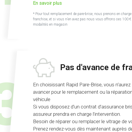
sur
En savoir plus
l'offre
* Pour tout remplacement de pare-brise, nous prenons en charge 
franchise
franchise, et si vous n’en avez pas nous vous offrons ces 100 € 
offerte
modalités en magasin
ou
carte
cadeau
100
€
Pas d'avance de fra
En choisissant Rapid Pare-Brise, vous n’aurez 
avancer pour le remplacement ou la réparation
véhicule
Si vous disposez d’un contrat d’assurance bris
assureur prendra en charge l’intervention.
Besoin de réparer ou remplacer le vitrage de vo
Prenez rendez-vous dès maintenant auprès de