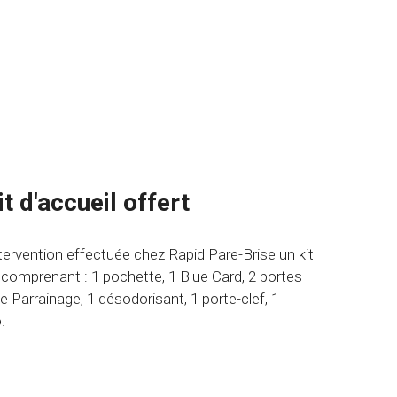
mplifiées
it d'accueil offert
ervention effectuée chez Rapid Pare-Brise un kit
comprenant : 1 pochette, 1 Blue Card, 2 portes
te Parrainage, 1 désodorisant, 1 porte-clef, 1
.
r
offre
t