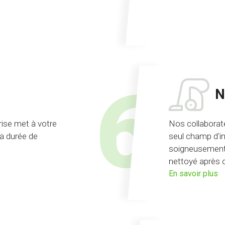
d'
of
N
rise met à votre
Nos collaborate
la durée de
seul champ d'in
soigneusement 
nettoyé après 
su
En savoir plus
l'
n
d
co