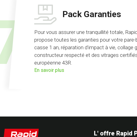
Pack Garanties
Pour vous assurer une tranquillité totale, Rap
propose toutes les garanties pour votre pare-b
casse 1 an, réparation d'impact à vie, collage ga
constructeur respecté et des vitrages certifi
européenne 43R.
sur
En savoir plus
l'offre
pack
Garanties
L' offre Rapid 