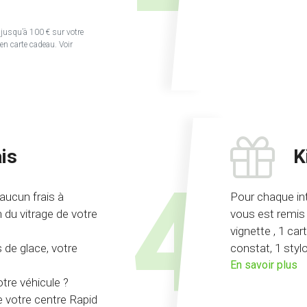
si
jusqu’à 100 € sur votre
en carte cadeau. Voir
is
K
aucun frais à
Pour chaque int
 du vitrage de votre
vous est remis 
vignette , 1 car
 de glace, votre
constat, 1 stylo
su
En savoir plus
l'
tre véhicule ?
ki
 votre centre Rapid