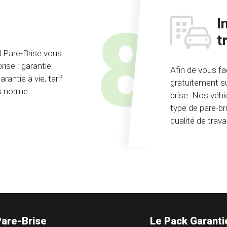
I
t
id Pare-Brise vous
rise : garantie
Afin de vous fac
rantie à vie, tarif
gratuitement su
és norme
brise. Nos véhi
type de pare-br
qualité de trava
Pare-Brise
Le Pack Garanti